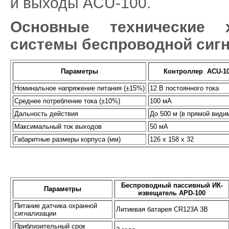
и выходы ACU-100.
Основные технические х
системы беспроводной сиг
Параметры
Контроллер
ACU-1
Номинальное напряжение питания (±15%)
12 В постоянного тока
Среднее потребление тока (±10%)
100 мА
Дальность действия
До
500 м
(в прямой види
Максимальный ток выходов
50 мА
Габаритные размеры корпуса (мм)
126 х 158 х 32
Беспроводный пассивный ИК-
Параметры
извещатель
APD-100
Питание датчика охранной
Литиевая батарея CR123A 3B
сигнализации
Приблизительный срок