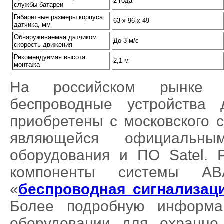
2 года
службы батареи
Габаритные размеры корпуса
63 х 96 х 49
датчика, мм
Обнаруживаемая датчиком
До 3 м/с
скорость движения
Рекомендуемая высота
2,1 м
монтажа
На российском рынке б
беспроводные устройства
приобретены с московского
являющейся официальны
оборудования и ПО Satel. 
компоненты системы A
«
беспроводная сигнализац
Более подробную информ
оборудовании для охранно-